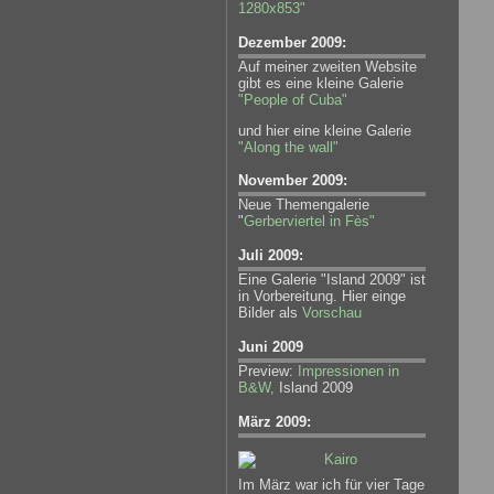
1280x853"
Dezember 2009:
Auf meiner zweiten Website
gibt es eine kleine Galerie
"People of Cuba"
und hier eine kleine Galerie
"Along the wall"
November 2009:
Neue Themengalerie
"
Gerberviertel in Fès"
Juli 2009:
Eine Galerie "Island 2009" ist
in Vorbereitung. Hier einge
Bilder als
Vorschau
Juni 2009
Preview:
Impressionen in
B&W,
Island 2009
März 2009:
Im März war ich für vier Tage