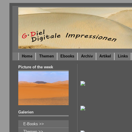
Home
Themen
Ebooks
Archiv
Artikel
Links
Picture of the week
Galerien
E-Books >>
Themen >>